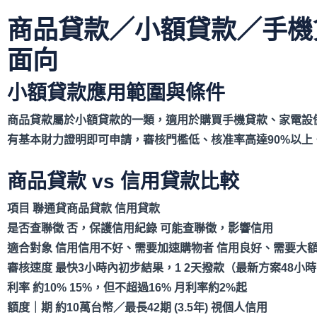
商品貸款／小額貸款／手機
面向
小額貸款應用範圍與條件
商品貸款屬於小額貸款的一類，適用於購買手機貸款、家電設
有基本財力證明即可申請，審核門檻低、核准率高達90%
以上
商品貸款 vs 信用貸款比較
項目
聯通貸商品貸款
信用貸款
是否查聯徵
否，保護信用紀錄
可能查聯徵，影響信用
適合對象
信用信用不好、需要加速購物者
信用良好、需要大
審核速度
最快3
小時內初步結果，1 2
天撥款（最新方案48
小
利率
約10% 15%
，但不超過16%
月利率約2%
起
額度｜期
約10
萬台幣／最長42
期 (3.5
年)
視個人信用