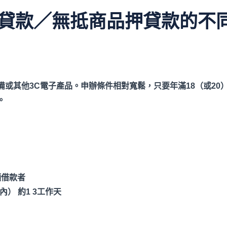
貸款／無抵商品押貸款的不
備或其他3C
電子產品。申辦條件相對寬鬆，只要年滿18
（或20
。
額借款者
時內）
約1 3
工作天