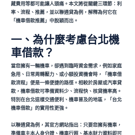
藏費用等都可能讓人頭痛。本文將從關鍵三環節：利
率、流程、推薦，並以聯通貸為例，解釋為何它在
「機車借款推薦」中脫穎而出。
一、為什麼考慮台北機
車借款？
當您擁有一輛機車，卻遇到臨時資金需求，例如家庭
急用、日常周轉壓力、或小額投資機會時，「機車借
款流程」便是一條便捷的路徑。相較於房屋或汽車貸
款，機車借款可準備資料少、流程快、核貸機率高。
特別在台北這樣交通便利、機車普及的地區，「台北
機車借款」的實用性更強。
以聯通貸為例，其官方網站指出：只要您擁有機車，
準備車主本人身分證、機車行照、基本財力資料即可