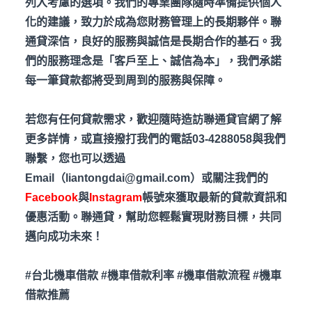
列入考慮的選項。我們的專業團隊隨時準備提供個人
化的建議，致力於成為您財務管理上的長期夥伴。聯
通貸深信，良好的服務與誠信是長期合作的基石。我
們的服務理念是「客戶至上、誠信為本」，我們承諾
每一筆貸款都將受到周到的服務與保障。
若您有任何貸款需求，歡迎隨時造訪聯通貸官網了解
更多詳情，或直接撥打我們的電話03-4288058
與我們
聯繫，您也可以透過
Email
（liantongdai@gmail.com
）或關注我們的
Facebook
與
Instagram
帳號來獲取最新的貸款資訊和
優惠活動。聯通貸，幫助您輕鬆實現財務目標，共同
邁向成功未來！
#
台北機車借款 #
機車借款利率 #
機車借款流程 #
機車
借款推薦