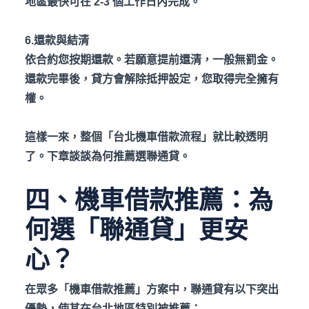
地區最快可在 2‑3
個工作日內完成。
6.還款與結清
依合約您按期還款。若願意提前還清，一般無罰金。
還款完畢後，貸方會解除抵押設定，您取得完全擁有
權。
這樣一來，整個「台北機車借款流程」就比較透明
了。下章談談為何推薦選聯通貸。
四、機車借款推薦：為
何選「聯通貸」更安
心？
在眾多「機車借款推薦」方案中，聯通貸有以下突出
優勢，使其在台北地區特別被推薦：