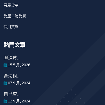
房屋貸款
房屋二胎房貸
信用貸款
熱門文章
聯通貸..
15 5 月, 2026
合法租..
07 9 月, 2024
自己查..
12 9 月, 2024