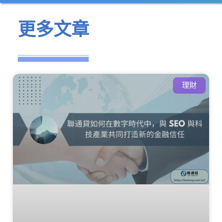
更多文章
理財