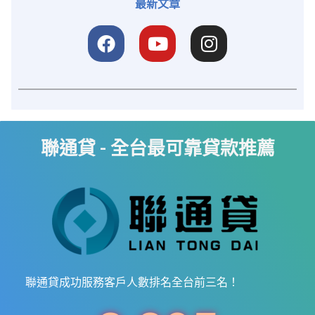
最新文章
聯通貸 - 全台最可靠貸款推薦
聯通貸成功服務客戶人數排名全台前三名！