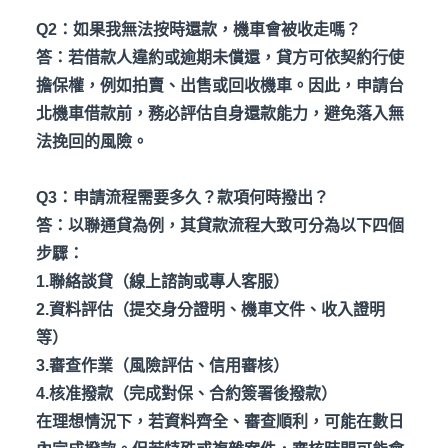
Q2
：如果我無法按時還款，機車會被收走嗎？
答：若借款人違約或逾期未償還，貸方可依契約行使
擔保權，例如拍賣、出售或回收機車。因此，申請台
北機車借款前，務必評估自身還款能力，避免落入無
法挽回的風險。
Q3
：申請流程需要多久？款項何時撥出？
答：以聯通貸為例，其貸款流程大致可分為以下四個
步驟：
1.聯絡談貸（線上諮詢或專人客服）
2.資料評估（提交身分證明、機車文件、收入證明
等）
3.審查作業（風險評估、信用審核）
4.核准撥款（完成對保、合約簽署後撥款）
在理想情況下，若資料齊全、審查順利，可能在數日