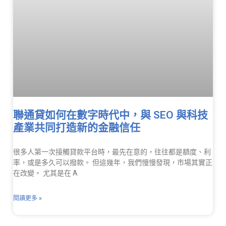
聯通貸如何在數字時代中，與 SEO 與科技
產業共同打造新的金融信任
很多人第一次接觸貸款平台時，最先在意的，往往都是額度、利
率，或是多久可以撥款。 但這幾年，我們慢慢發現，市場其實正
在改變。 尤其是在 A
閱讀更多 »