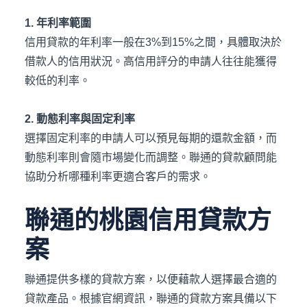
1. 年利率範圍
信用貸款的年利率一般在3%到15%之間，具體取決於
借款人的信用狀況。高信用評分的申請人往往能獲得
較低的利率。
2. 動態利率與固定利率
選擇固定利率的申請人可以預見每期的還款金額，而
動態利率則會隨市場變化而調整。聯通的貸款顧問能
協助分析哪種利率更適合客戶的需求。
聯通的桃園信用貸款方
案
聯通提供多樣的貸款方案，以便藉款人選擇最合適的
貸款產品。根據官網資訊，聯通的貸款方案具備以下