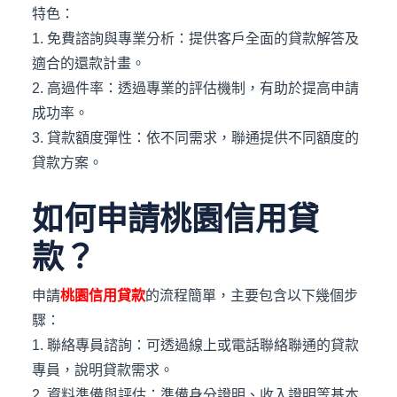
特色：
1. 免費諮詢與專業分析：提供客戶全面的貸款解答及
適合的還款計畫。
2. 高過件率：透過專業的評估機制，有助於提高申請
成功率。
3. 貸款額度彈性：依不同需求，聯通提供不同額度的
貸款方案。
如何申請桃園信用貸
款？
申請
桃園信用貸款
的流程簡單，主要包含以下幾個步
驟：
1. 聯絡專員諮詢：可透過線上或電話聯絡聯通的貸款
專員，說明貸款需求。
2. 資料準備與評估：準備身分證明、收入證明等基本