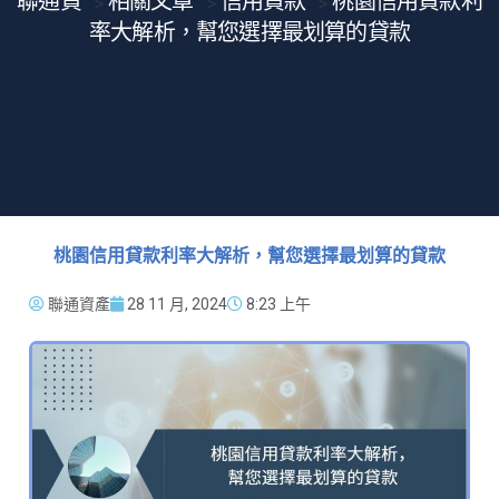
聯通貸
相關文章
信用貸款
桃園信用貸款利
>
>
>
率大解析，幫您選擇最划算的貸款
桃園信用貸款利率大解析，幫您選擇最划算的貸款
聯通資產
28 11 月, 2024
8:23 上午