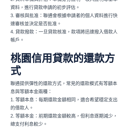
資料，進行貸款申請的初步評估。
3. 審核與批准：聯通會根據申請者的個人資料進行快
速審核並決定是否批准。
4. 貸款撥款：一旦貸款核准，款項將迅速撥入借款人
帳戶。
桃園信用貸款的還款方
式
聯通提供彈性的還款方式，常見的還款模式有等額本
息與等額本金兩種：
1. 等額本息：每期還款金額相同，適合希望穩定支出
的借款人。
2. 等額本金：前期還款金額較高，但利息逐期減少，
總支付利息較少。