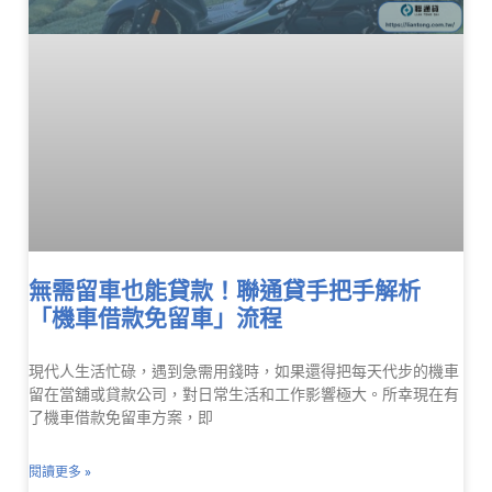
無需留車也能貸款！聯通貸手把手解析
「機車借款免留車」流程
現代人生活忙碌，遇到急需用錢時，如果還得把每天代步的機車
留在當舖或貸款公司，對日常生活和工作影響極大。所幸現在有
了機車借款免留車方案，即
閱讀更多 »