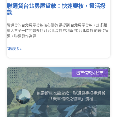
聯通貸台北房屋貸款：快速審核，靈活撥
款
聯通貸的台北房屋貸款核心優勢 當提到 台北房屋貸款，許多藉
款人會第一時間想要找到 台北房貸降利率 或 台北借貸 的最佳管
道。聯通貸作為專
閱讀更多 »
機車借款免留車