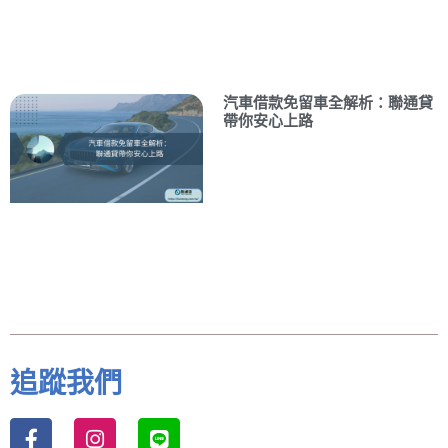
汽車借款免留車全解析：聯通貸
帶你安心上路
追蹤我們