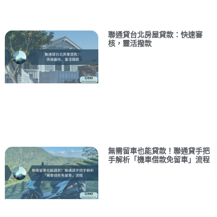
聯通貸台北房屋貸款：快速審
核，靈活撥款
無需留車也能貸款！聯通貸手把
手解析「機車借款免留車」流程