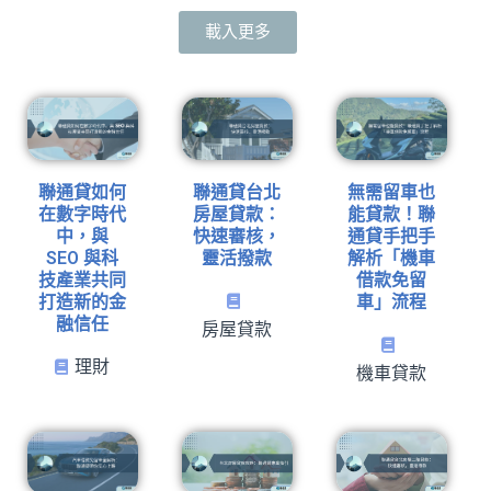
載入更多
聯通貸如何
聯通貸台北
無需留車也
在數字時代
房屋貸款：
能貸款！聯
中，與
快速審核，
通貸手把手
SEO 與科
靈活撥款
解析「機車
技產業共同
借款免留
打造新的金
車」流程
融信任
房屋貸款
理財
機車貸款