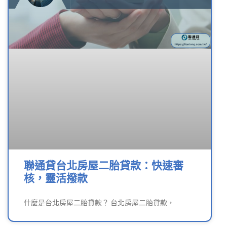
聯通貸台北房屋二胎貸款：快速審
核，靈活撥款
什麼是台北房屋二胎貸款？ 台北房屋二胎貸款，