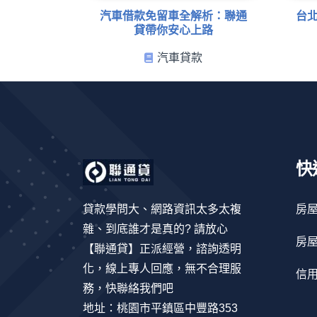
汽車借款免留車全解析：聯通
台
貸帶你安心上路
汽車貸款
快
貸款學問大、網路資訊太多太複
房
雜、到底誰才是真的? 請放心
房
【聯通貸】正派經營，諮詢透明
化，線上專人回應，無不合理服
信
務，快聯絡我們吧
地址：桃園市平鎮區中豐路353