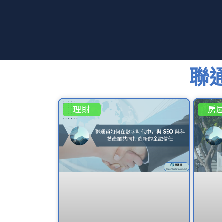
聯
理財
房