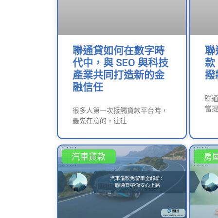
聯通貸如何在數字時
聯
代中，與 SEO 與科技
款
產業共同打造新的金
撥
融信任
聯
當提
很多人第一次接觸貸款平台時，
最先在意的，往往
汽車貸款
房