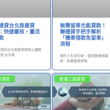
通貸台北房屋貸
無需留車也能貸款！
：快速審核，靈活
聯通貸手把手解析
款
「機車借款免留車」
流程
通貸的台北房屋貸款核心優勢
到 台北房
現代人生活忙碌，遇到急需用錢
時，如果還得把每
屋貸款
房屋二胎貸款