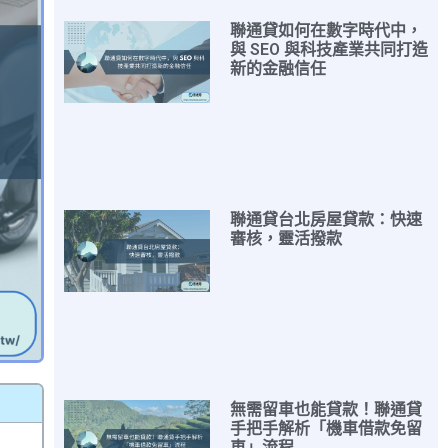
聯通貸如何在數字時代中，
與 SEO 與科技產業共同打造
新的金融信任
聯通貸台北房屋貸款：快速
審核，靈活撥款
無需留車也能貸款！聯通貸
手把手解析「機車借款免留
車」流程