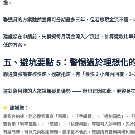
擔。
聯通貸的方案雖然宣傳可分期最多三年，但若您現金流不穩、
建議您在申請前，先模擬每月現金流入／流出，計算還款比率
低的方案。
五、避坑要點 5
：警惕過於理想化
聯通貸強調審核快速、撥款迅速，有「最快 2
小時內回覆、2
–
這對急用錢的人來說無疑是優勢
——
但也正因如此，更容易
建議您：
拿到合約後，務必逐條審查「利率」、「手續費」、「違約罰款」、「
若看到「利率彈性」／「高額」／「快速撥款」等吸引人的字眼，先冷
有疑問時，可以先向客服詢問、要求紙本合約，確認所有費用與權利義