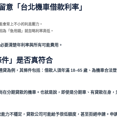
留意「台北機車借款利率」
能會背上不小的利息壓力。
因為「急用錢」就忽略利率高低。
務必要清楚年利率與所有可能費用。
條件」是否真符合
貸為例，其條件包括：借款人須年滿 18
–65
歲、為機車合法登
尚在分期貸款的機車。也就是說，即使是分期車、有貸款在身，
款能力不穩定，貸款公司可能給予很低額度，甚至拒絕申請。申