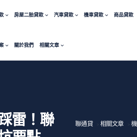
款
房屋二胎貸款
汽車貸款
機車貸款
商品貸款
案
關於我們
相關文章
踩雷！聯
聯通貸
相關文章
機
>
>