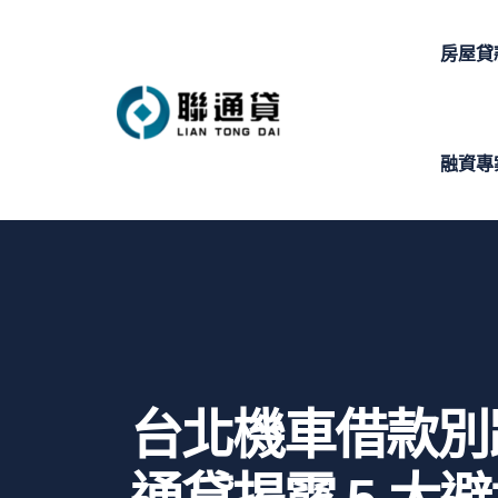
房屋貸
融資專
台北機車借款別