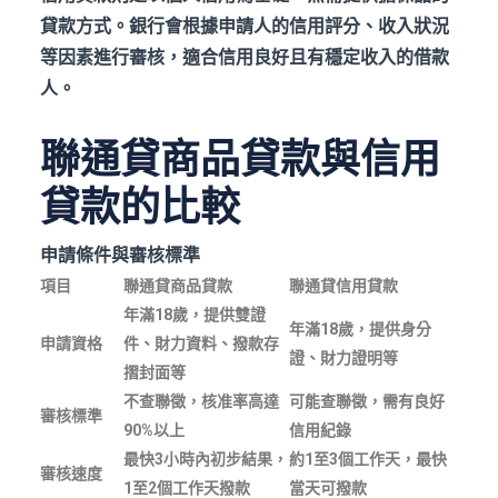
貸款方式。銀行會根據申請人的信用評分、收入狀況
等因素進行審核，適合信用良好且有穩定收入的借款
人。
聯通貸商品貸款與信用
貸款的比較
申請條件與審核標準
項目
聯通貸商品貸款
聯通貸信用貸款
年滿18歲，提供雙證
年滿18歲，提供身分
申請資格
件、財力資料、撥款存
證、財力證明等
摺封面等
不查聯徵，核准率高達
可能查聯徵，需有良好
審核標準
90%以上
信用紀錄
最快3小時內初步結果，
約1至3個工作天，最快
審核速度
1至2個工作天撥款
當天可撥款