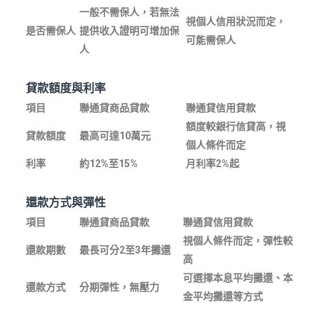
一般不需保人，若無法
視個人信用狀況而定，
是否需保人
提供收入證明可增加保
可能需保人
人
貸款額度與利率
項目
聯通貸商品貸款
聯通貸信用貸款
額度較銀行信貸高，視
貸款額度
最高可達10萬元
個人條件而定
利率
約12%至15%
月利率2%起
還款方式與彈性
項目
聯通貸商品貸款
聯通貸信用貸款
視個人條件而定，彈性較
還款期數
最長可分2至3年攤還
高
可選擇本息平均攤還、本
還款方式
分期彈性，無壓力
金平均攤還等方式