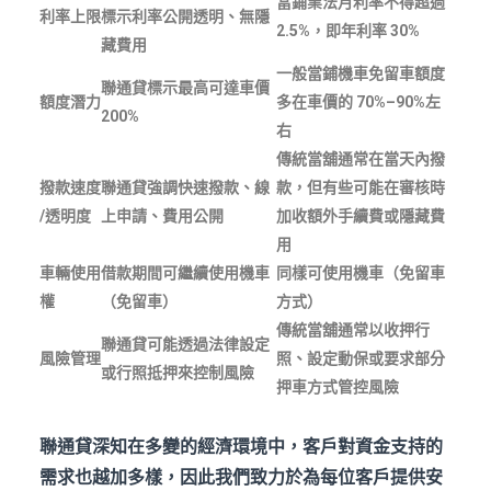
當鋪業法月利率不得超過
利率上限
標示利率公開透明、無隱
2.5%
，即年利率 30%
藏費用
一般當鋪機車免留車額度
聯通貸標示最高可達車價
額度潛力
多在車價的 70%
–90%
左
200%
右
傳統當舖通常在當天內撥
撥款速度
聯通貸強調快速撥款、線
款，但有些可能在審核時
/
透明度
上申請、費用公開
加收額外手續費或隱藏費
用
車輛使用
借款期間可繼續使用機車
同樣可使用機車（免留車
權
（免留車）
方式）
傳統當舖通常以收押行
聯通貸可能透過法律設定
風險管理
照、設定動保或要求部分
或行照抵押來控制風險
押車方式管控風險
聯通貸深知在多變的經濟環境中，客戶對資金支持的
需求也越加多樣，因此我們致力於為每位客戶提供安