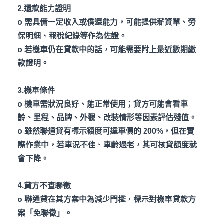
2.還款能力證明
o
需具備一定收入或償還能力，可能提供薪資單、勞
保明細、報稅紀錄等作為佐證。
o
若機車仍在貸款中的話，可能需要附上最近數期繳
款證明。
3.機車條件
o
機車需狀況良好、能正常使用；貸方可能會看車
齡、里程、品牌、外觀、改裝情形等因素評估殘值。
o
雖然聯通貸有標示額度可達車價的 200%
，但在實
際作業中，若車況不佳、車齡過老，其可核貸額度就
會下降。
4.貸方不查聯徵
o
聯通貸在其方案中為減少門檻，標示對機車貸款方
案「免聯徵」。