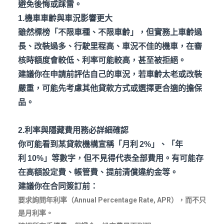
避免後悔或踩雷。
1.機車車齡與車況影響更大
雖然標榜「不限車種、不限車齡」，但實務上車齡過
長、改裝過多、行駛里程高、車況不佳的機車，在審
核時額度會較低、利率可能較高，甚至被拒絕。
建議你在申請前評估自己的車況，若車齡太老或改裝
嚴重，可能先考慮其他貸款方式或選擇更合適的擔保
品。
2.利率與隱藏費用務必詳細確認
你可能看到某貸款機構宣稱「月利 2%
」、「年
利 10%
」等數字，但不見得代表全部費用。有可能存
在高額設定費、帳管費、提前清償違約金等。
建議你在合同簽訂前：
要求詢問年利率（Annual Percentage Rate, APR
），而不只
是月利率。