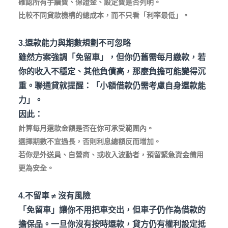
確認所有手續費、保證金、設定費是否列明。
比較不同貸款機構的總成本，而不只看「利率最低」。
3.還款能力與期數規劃不可忽略
雖然方案強調「免留車」，但你仍舊需每月繳款，若
你的收入不穩定、其他負債高，那麼負擔可能變得沉
重。聯通貸就提醒：「小額借款仍需考慮自身還款能
力」。
因此：
計算每月還款金額是否在你可承受範圍內。
選擇期數不宜過長，否則利息總額反而增加。
若你是外送員、自營商、或收入波動者，預留緊急資金備用
更為安全。
4.不留車 ≠
沒有風險
「免留車」讓你不用把車交出，但車子仍作為借款的
擔保品。一旦你沒有按時還款，貸方仍有權利設定抵