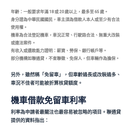
年齡：一般要求年滿 18
或 20
歲以上，最多至 65
歲。
身分證為中華民國國民，車主須為借款人本人或至少有合法
使用權。
機車為合法登記機車，車況正常、行駛路合法、無重大改裝
或違法案件。
有收入或還款能力證明：薪資、勞保、銀行帳戶等。
部分機構如聯通貸，不查聯徵、免保人，但車輛作為擔保。
另外，雖然稱「免留車」，但車齡過長或改裝過多、
車況不佳者可能被折算核貸額度。
機車借款免留車利率
利率為申請者最關注也最容易被忽略的項目。聯通貸
提供的資料指出：