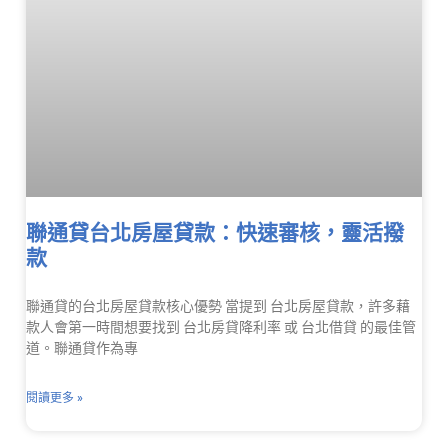
聯通貸台北房屋貸款：快速審核，靈活撥
款
聯通貸的台北房屋貸款核心優勢 當提到 台北房屋貸款，許多藉
款人會第一時間想要找到 台北房貸降利率 或 台北借貸 的最佳管
道。聯通貸作為專
閱讀更多 »