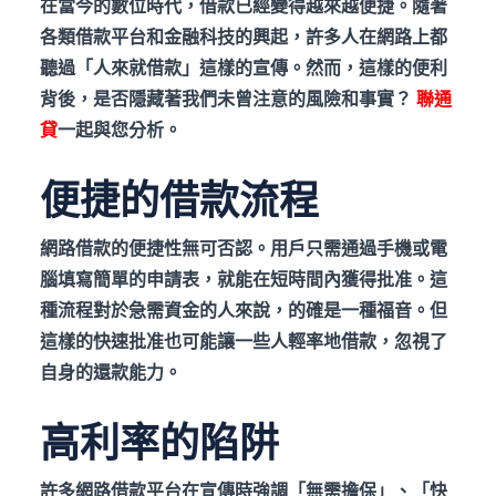
在當今的數位時代，借款已經變得越來越便捷。隨著
各類借款平台和金融科技的興起，許多人在網路上都
聽過「人來就借款」這樣的宣傳。然而，這樣的便利
背後，是否隱藏著我們未曾注意的風險和事實？
聯通
貸
一起與您分析。
便捷的借款流程
網路借款的便捷性無可否認。用戶只需通過手機或電
腦填寫簡單的申請表，就能在短時間內獲得批准。這
種流程對於急需資金的人來說，的確是一種福音。但
這樣的快速批准也可能讓一些人輕率地借款，忽視了
自身的還款能力。
高利率的陷阱
許多網路借款平台在宣傳時強調「無需擔保」、「快