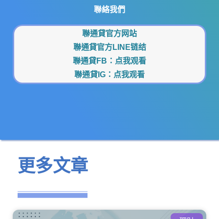
聯絡我們
聯通貸官方网站
聯通貸官方LINE链结
聯通貸FB：
点我观看
聯通貸IG：
点我观看
更多文章