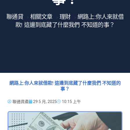
聯通貸
相關文章
理財
網路上:你人來就借
>
>
>
款! 這邊到底藏了什麼我們 不知道的事？
網路上:你人來就借款! 這邊到底藏了什麼我們 不知道的
事？
聯通資產
29 5 月, 2025
10:15 上午