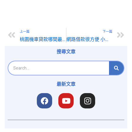
上一篇
下一篇
桃園機車貸款哪間最推薦？聯通貸高評價辦貸平台大解析
網路借款很方便 小心關鍵因素提醒應萬變
搜尋文章
最新文章