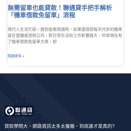
無需留車也能貸款！聯通貸手把手解析
「機車借款免留車」流程
現代人生活忙碌，遇到急需用錢時，如果還得把每天代步的機車
留在當舖或貸款公司，對日常生活和工作影響極大。所幸現在有
了機車借款免留車方案，即
閱讀更多 »
貸款學問大、網路資訊太多太複雜、到底誰才是真的?