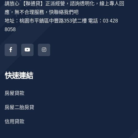
請放心 【聯通貸】正派經營，諮詢透明化，線上專人回
應，無不合理服務，快聯絡我們吧
地址：桃園市平鎮區中豐路353號二樓 電話：03 428
8058
快速連結
房屋貸款
房屋二胎房貸
信用貸款