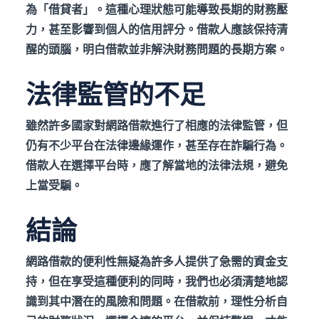
為「借貸者」。這種心理狀態可能導致長期的財務壓
力，甚至影響到個人的信用評分。借款人應該保持清
醒的頭腦，明白借款並非解決財務問題的長期方案。
法律監管的不足
雖然許多國家對網路借款進行了相應的法律監管，但
仍有不少平台在法律邊緣運作，甚至存在詐騙行為。
借款人在選擇平台時，應了解當地的法律法規，避免
上當受騙。
結論
網路借款的便利性無疑為許多人提供了急需的資金支
持，但在享受這種便利的同時，我們也必須清楚地認
識到其中潛在的風險和問題。在借款前，理性分析自