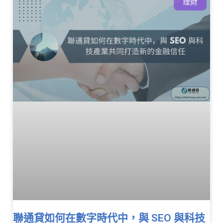
理財
聯通貸如何在數字時代中，與 SEO 與科技