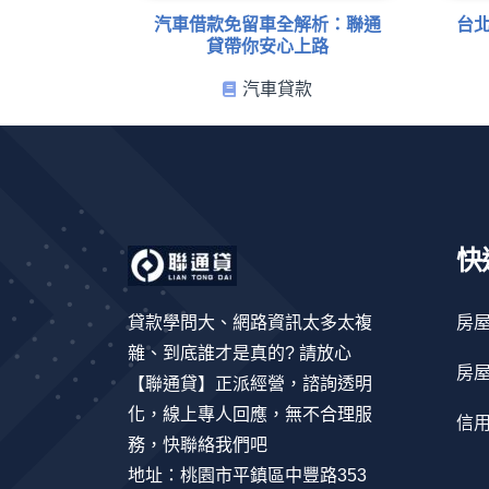
汽車借款免留車全解析：聯通
台
貸帶你安心上路
汽車貸款
快
貸款學問大、網路資訊太多太複
房
雜、到底誰才是真的? 請放心
房
【聯通貸】正派經營，諮詢透明
化，線上專人回應，無不合理服
信
務，快聯絡我們吧
地址：桃園市平鎮區中豐路353