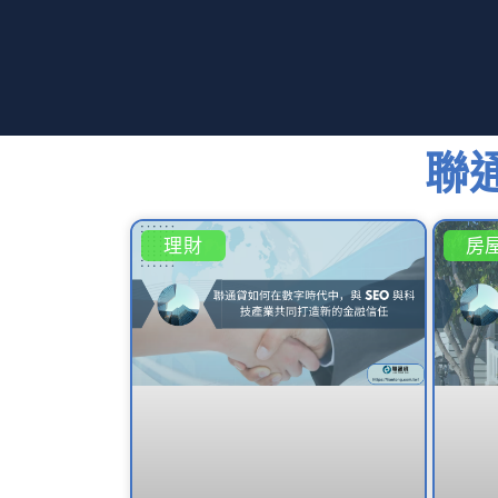
聯
理財
房