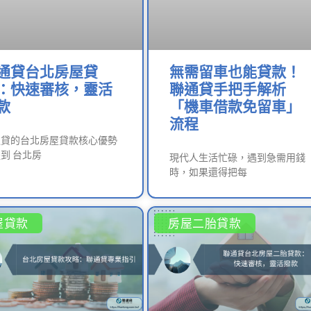
通貸台北房屋貸
無需留車也能貸款！
：快速審核，靈活
聯通貸手把手解析
款
「機車借款免留車」
流程
通貸的台北房屋貸款核心優勢
到 台北房
現代人生活忙碌，遇到急需用錢
時，如果還得把每
屋貸款
房屋二胎貸款