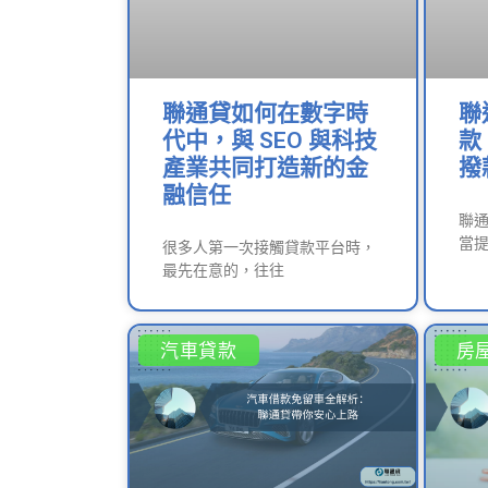
聯通貸如何在數字時
聯
代中，與 SEO 與科技
款
產業共同打造新的金
撥
融信任
聯
當提
很多人第一次接觸貸款平台時，
最先在意的，往往
汽車貸款
房