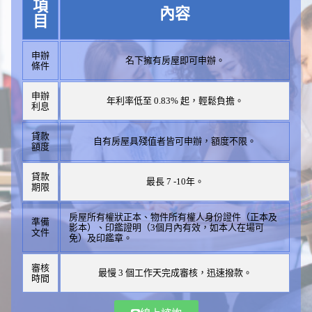
項
內容
目
申辦
名下擁有房屋即可申辦。
條件
申辦
年利率低至 0.83% 起，輕鬆負擔。
利息
貸款
自有房屋具殘值者皆可申辦，額度不限。
額度
貸款
最長 7 -10年。
期限
房屋所有權狀正本、物件所有權人身份證件（正本及
準備
影本）、印鑑證明（3個月內有效，如本人在場可
文件
免）及印鑑章。
審核
最慢 3 個工作天完成審核，迅速撥款。
時間