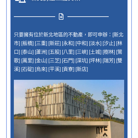
只要擁有位於新北地區的不動產，即可申辦：[新北
市] [板橋] [三重] [新莊] [永和] [中和] [淡水] [汐止] [林
口] [泰山] [蘆洲] [五股] [八里] [三峽] [土城] [樹林] [鶯
歌] [萬里] [金山] [三芝] [石門] [深坑] [坪林] [瑞芳] [雙
溪] [石碇] [烏來] [平溪] [貢寮] [新店]