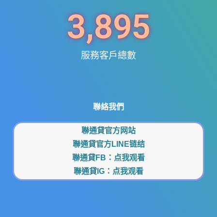
3,895
服務客戶總數
聯絡我們
聯通貸官方网站
聯通貸官方LINE链结
聯通貸FB：
点我观看
聯通貸IG：
点我观看