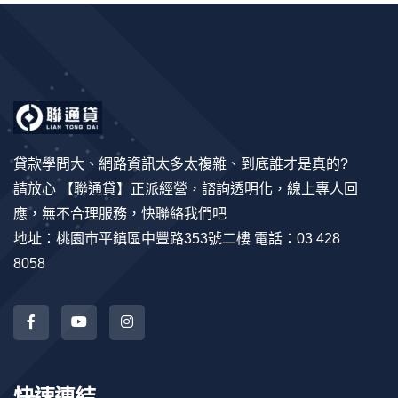
貸款學問大、網路資訊太多太複雜、到底誰才是真的?
請放心 【聯通貸】正派經營，諮詢透明化，線上專人回
應，無不合理服務，快聯絡我們吧
地址：桃園市平鎮區中豐路353號二樓 電話：03 428
8058
快速連結