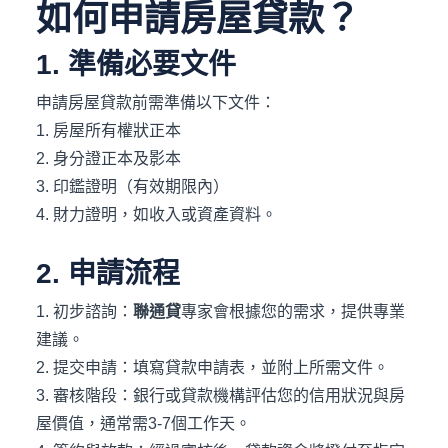
如何申請房屋貸款？
1. 準備必要文件
申請房屋貸款前需準備以下文件：
1. 房屋所有權狀正本
2. 身分證正本及影本
3. 印鑑證明（有效期限內）
4. 財力證明，如收入或資產資料。
2. 申請流程
1. 初步諮詢：
聯通貸
專家會根據您的需求，提供專業
建議。
2. 提交申請：填寫貸款申請表，並附上所需文件。
3. 審核階段：銀行或貸款機構評估您的信用狀況與房
屋價值，通常需3-7個工作天。