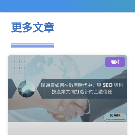
更多文章
理財