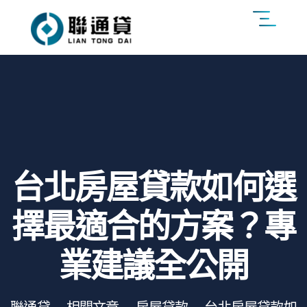
台北房屋貸款如何選
擇最適合的方案？專
業建議全公開