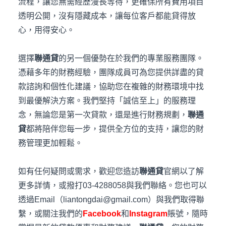
流程，讓您無需經歷漫長等待，更確保所有費用項目
透明公開，沒有隱藏成本，讓每位客戶都能貸得放
心，用得安心。
選擇
聯通貸
的另一個優勢在於我們的專業服務團隊。
憑藉多年的財務經驗，團隊成員可為您提供詳盡的貸
款諮詢和個性化建議，協助您在複雜的財務環境中找
到最優解決方案。我們堅持「誠信至上」的服務理
念，無論您是第一次貸款，還是進行財務規劃，
聯通
貸
都將陪伴您每一步，提供全方位的支持，讓您的財
務管理更加輕鬆。
如有任何疑問或需求，歡迎您造訪
聯通貸
官網以了解
更多詳情，或撥打03-4288058與我們聯絡。您也可以
透過Email（liantongdai@gmail.com）與我們取得聯
繫，或關注我們的
Facebook
和
Instagram
賬號，隨時