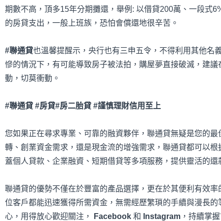
期數不高，頂多15年分期攤還，舉例: 以借貸200萬、一段式6
的房貸支出，一般上班族，恐怕會償還地很辛苦。
#
聯通貸
也溫馨提醒示，央行也有三申五令，不得利用其他名
慘的情況下，有可能導致房子被法拍，購屋夢直接破滅，建議
動，切莫衝動。
#聯通貸 #房貸#房二胎貸 #謹慎理財信用至上
您如果正在尋求專業、可靠的融資夥伴，聯通貸無疑是您的最
轉、創業資金需求，還是現金流的增強需求，聯通貸都可以根
蓋個人貸款、企業融資、短期借貸等多項服務，提供靈活的還
聯通貸的優勢不僅在於豐富的產品選擇，更在於其便利有效率
位客戶都能迅速獲得所需資金，無需經歷繁瑣的手續與漫長的
心，用得放心歡迎關注，
Facebook
和
Instagram
，持續掌握