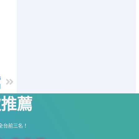
篇
引
款推薦
全台前三名！