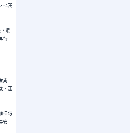
2~4萬
險，最
再行
金周
樣，涵
確保每
得安