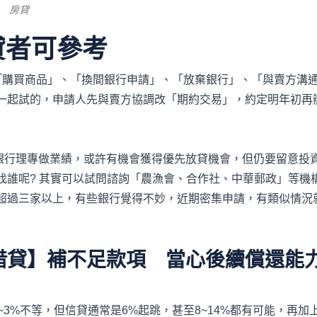
房貸
貸者可參考
「購買商品」、「換間銀行申請」、「放棄銀行」、「與賣方溝
一起試的，申請人先與賣方協調改「期約交易」，約定明年初再
幫銀行理專做業績，或許有機會獲得優先放貸機會，但仍要留意投
找誰呢? 其實可以試問諮詢「農漁會、合作社、中華郵政」等機
超過三家以上，有些銀行覺得不妙，近期密集申請，有類似情況
借貸】
補不足款項 當心
後續
償
還
能
3%不等，但信貸通常是6%起跳，甚至8~14%都有可能，再加