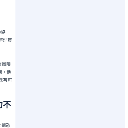
通協
辦理貸
資風險
構，他
就有可
力不
上還款