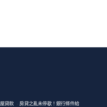
屋貸款
房貸之亂未停歇！銀行條件給
>