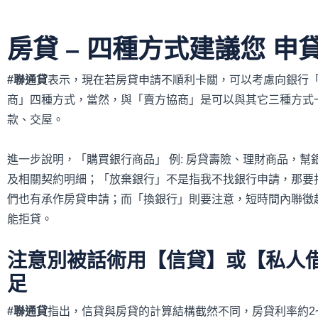
房貸 – 四
種方式建議您
申
#
聯通貸
表示，現在若房貸申請不順利卡關，可以考慮向銀行
商」四種方式，當然，與「賣方協商」是可以與其它三種方式
款、交屋。
進一步說明，「購買銀行商品」 例: 房貸壽險、理財商品，
及相關契約明細；「放棄銀行」不是指我不找銀行申請，那要
們也有承作房貸申請；而「換銀行」則要注意，短時間內聯徵
能拒貸。
注意別被話術
用
【
信貸
】或【私人
足
#
聯通貸
指出，信貸與房貸的計算結構截然不同，房貸利率約2~