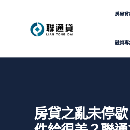
房屋貸
融資專
房貸之亂未停歇