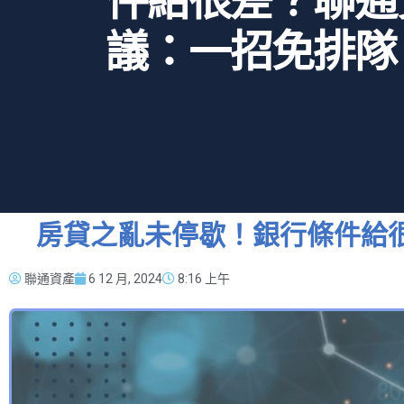
件給很差？聯通
議：一招免排隊
房貸之亂未停歇！銀行條件給
聯通資產
6 12 月, 2024
8:16 上午