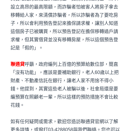
設立高昂的最高限額，而詐騙者怕被害人將房子拿去
移轉給人家，來清償詐騙者，所以詐騙者為了要吃房
子，所以會利用預告登記來擔保請求權，讓別人知道
這個房子已被購買，所以預告登記在擔保移轉過戶請
求權，但其實借貸並沒有移轉房屋，所以這個預告登
記是「假的」。
聯通貸
呼籲，政府編列上百億的預算給數位部，簡直
「沒有功能」，應該是要補助銀行，老人60歲以上把
財產、不動產信託在銀行，讓老人家不用捨不得小
錢。他提到，其實這些老人被騙以後，社會局還是要
編預算在照顧老一輩，所以這樣的預防措施不會比較
花錢。
如有任何疑問或需求，歡迎您造訪聯通貸官網以了解
更多詳情，或撥打03-4288058與我們聯絡。您也可以