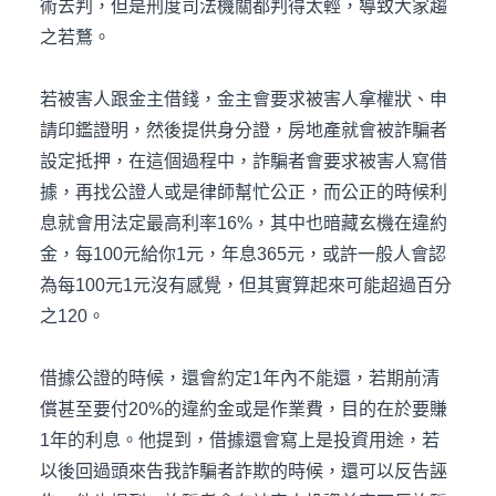
術去判，但是刑度司法機關都判得太輕，導致大家趨
之若鶩。
若被害人跟金主借錢，金主會要求被害人拿權狀、申
請印鑑證明，然後提供身分證，房地產就會被詐騙者
設定抵押，在這個過程中，詐騙者會要求被害人寫借
據，再找公證人或是律師幫忙公正，而公正的時候利
息就會用法定最高利率16%，其中也暗藏玄機在違約
金，每100元給你1元，年息365元，或許一般人會認
為每100元1元沒有感覺，但其實算起來可能超過百分
之120。
借據公證的時候，還會約定1年內不能還，若期前清
償甚至要付20%的違約金或是作業費，目的在於要賺
1年的利息。他提到，借據還會寫上是投資用途，若
以後回過頭來告我詐騙者詐欺的時候，還可以反告誣