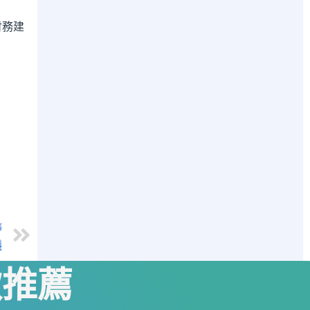
財務建
篇
議
款推薦