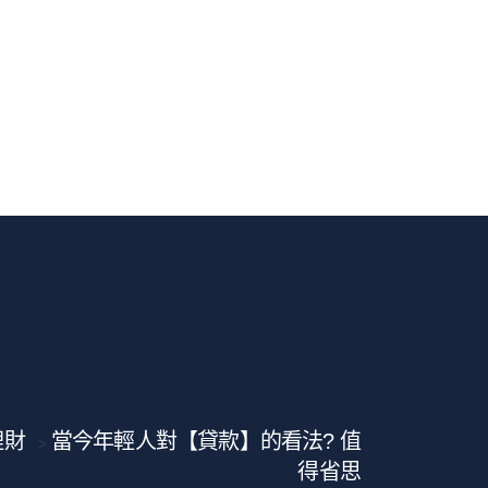
理財
當今年輕人對【貸款】的看法? 值
>
得省思