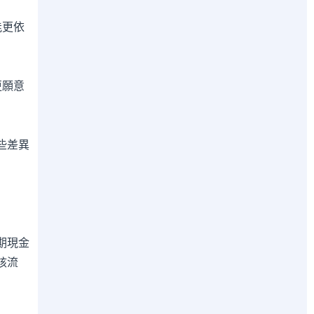
能更依
更願意
些差異
期現金
核流