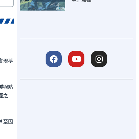
實現夢
種觀點
經之
甚至因