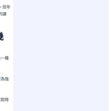
，但年
的課
幾
是一種
更為強
貸款時