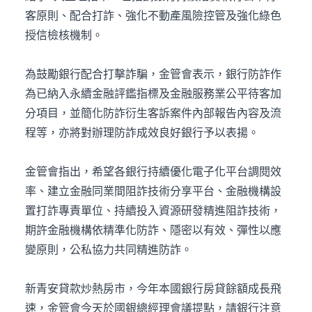
客原則、配合打詐、強化不動產風險控管及強化綠色
授信檢核機制。
為鼓勵銀行配合打擊詐騙，金管會表示，銀行防詐作
為已納入永續金融評鑑指標及金融服務業公平待客加
分項目，並簡化防詐衍生客訴案件內部報告內容及流
程等，亦將對辦理防詐成效良好銀行予以表揚。
金管會指出，希望各銀行持續優化電子化平台調閱效
率、建立金融同業間阻詐技術分享平台、金融機構設
置打詐專責單位、持續投入資源研發精進阻詐技術，
期許金融機構依精準化防詐、隱密以有效、彈性以應
變原則，公私協力共同精進防詐。
新青安貸款炒熱房市，今年本國銀行房貸餘額成長飛
速，金管會今天於國銀總經理會議提點，請銀行注意