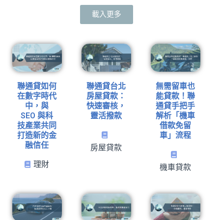
載入更多
聯通貸如何
聯通貸台北
無需留車也
在數字時代
房屋貸款：
能貸款！聯
中，與
快速審核，
通貸手把手
SEO 與科
靈活撥款
解析「機車
技產業共同
借款免留
打造新的金
車」流程
融信任
房屋貸款
理財
機車貸款