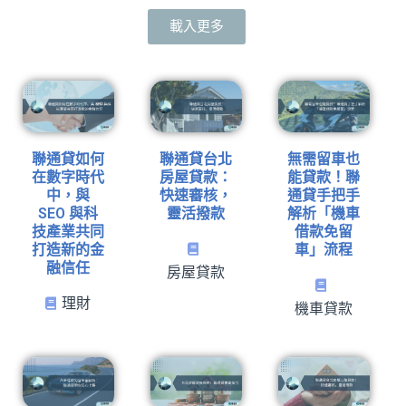
載入更多
聯通貸如何
聯通貸台北
無需留車也
在數字時代
房屋貸款：
能貸款！聯
中，與
快速審核，
通貸手把手
SEO 與科
靈活撥款
解析「機車
技產業共同
借款免留
打造新的金
車」流程
融信任
房屋貸款
理財
機車貸款