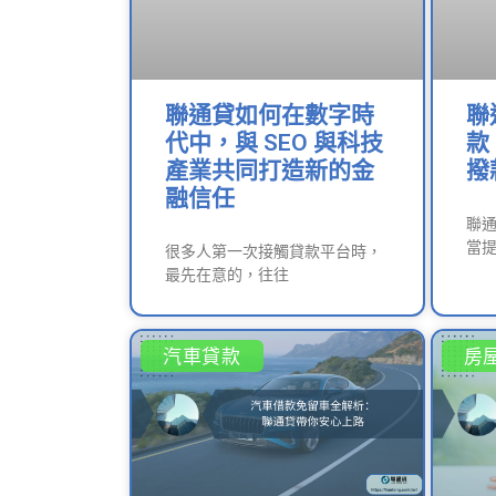
聯通貸如何在數字時
聯
代中，與 SEO 與科技
款
產業共同打造新的金
撥
融信任
聯
當提
很多人第一次接觸貸款平台時，
最先在意的，往往
汽車貸款
房