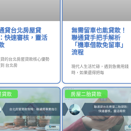
通貸台北房屋貸
無需留車也能貸款！
：快速審核，靈活
聯通貸手把手解析
款
「機車借款免留車」
流程
通貸的台北房屋貸款核心優勢
到 台北房
現代人生活忙碌，遇到急需用錢
時，如果還得把每
屋貸款
房屋二胎貸款