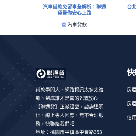
汽車借款免留車全解析：聯通
台
貸帶你安心上路
汽車貸款
快
貸款學問大、網路資訊太多太複
房
雜、到底誰才是真的? 請放心
房
【聯通貸】正派經營，諮詢透明
化，線上專人回應，無不合理服
信
務，快聯絡我們吧
地址：桃園市平鎮區中豐路353