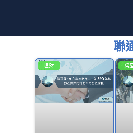
聯
理財
房