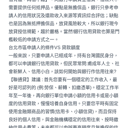
需要提供任何抵押品。優點是無擔保品，銀行只參考申
請人的信用狀況及還款收入來源等資訊綜合評估；缺點
也是因為無抵押擔保品，放貸風險較大，所以銀行現今
放貸授信規範，趨於嚴格。當然!銀行信用貸款也算是門
檻較低的申請方式之一。
台北市區申請人的條件VS 貸款額度
一般來說，只要申請人已經成年，持有台灣國民身分，
都可以申請銀行信用貸款，但民眾常問:甫成年人士、社
會新鮮人、信用小白，該如何開始與銀行作信用往來?
【聯通貸】建議 : 首先您要有一個穩定的工作收入，最
好是可認列的 (例:勞保、薪轉、扣繳憑單)。穩定工作半
年至一年後，再向銀行單位申請小額的信用卡或是小額
度的信用貸款，慢慢培養自身信用。只要您平時有固定
使用金融類商品的習慣(信用卡、小額信貸)，而且保持
良好的個人信用，與金融機構穩定的信用往來、按時繳
納信用卡費等，未來都可以申辦更高額度且無擔保的信