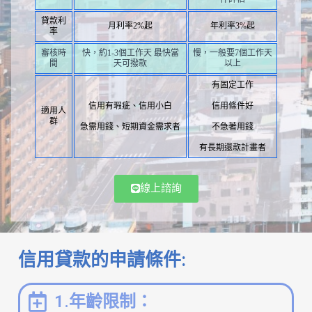
貸款利
月利率2%起
年利率3%起
率
審核時
快，約1-3個工作天 最快當
慢，一般要7個工作天
間
天可撥款
以上
有固定工作
信用有瑕疵、信用小白
信用條件好
適用人
群
急需用錢、短期資金需求者
不急著用錢
有長期還款計畫者
線上諮詢
信用貸款的申請條件:
1.年齡限制：