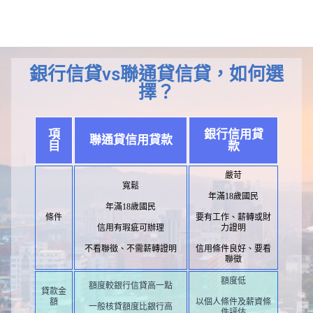
銀行信貸vs聯通貸信貸，如何選
擇？
項
銀行信用貸
聯通貸信用貸款
目
款
嚴苛
寬鬆
年滿18歲國民
年滿18歲國民
條件
要有工作、薪轉或財
信用有瑕疵可辦理
力證明
不看聯徵、不需薪轉證明
信用條件良好、要看
聯徵
額度低
額度較銀行信貸高一點
貸款金
額
以個人條件及薪資條
一般核貸額度比銀行高
件評估