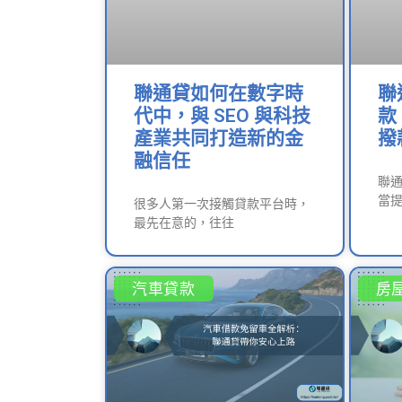
聯通貸如何在數字時
聯
代中，與 SEO 與科技
款
產業共同打造新的金
撥
融信任
聯
當提
很多人第一次接觸貸款平台時，
最先在意的，往往
汽車貸款
房