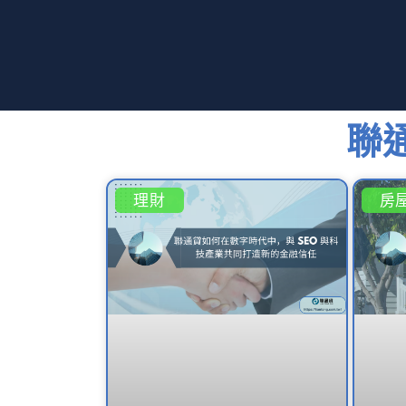
聯
理財
房