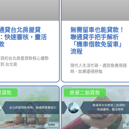
通貸台北房屋貸
無需留車也能貸款！
：快速審核，靈活
聯通貸手把手解析
款
「機車借款免留車」
流程
通貸的台北房屋貸款核心優勢
到 台北房
現代人生活忙碌，遇到急需用錢
時，如果還得把每
屋貸款
房屋二胎貸款