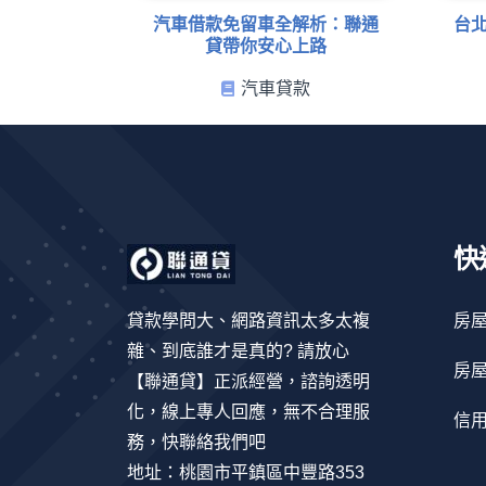
汽車借款免留車全解析：聯通
台
貸帶你安心上路
汽車貸款
快
貸款學問大、網路資訊太多太複
房
雜、到底誰才是真的? 請放心
房
【聯通貸】正派經營，諮詢透明
化，線上專人回應，無不合理服
信
務，快聯絡我們吧
地址：桃園市平鎮區中豐路353