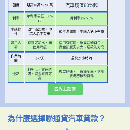
汽車殘值80%起
額度
最高10萬～200萬
年利率最低1.88%
利率
月利率2%～3%
起
申請條
須年滿20歲、申
須年滿18歲、申請人名下有車
件
請人名下有車
適用人
有穩定薪水、無
信用有瑕疵、急需週轉資金、
群
信用瑕疵
資金額度需求大、還款能力高
作業時
3~7天
最快24小時內
間
利率低、資訊透
撥款迅速、可貸額度高、信用
優點
明、資金來源可
狀況審核較寬鬆
靠
線上諮詢
為什麼選擇聯通貸汽車貸款？