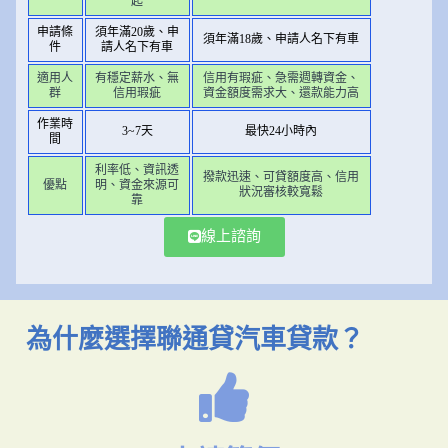
起
申請條
須年滿20歲、申
須年滿18歲、申請人名下有車
件
請人名下有車
適用人
有穩定薪水、無
信用有瑕疵、急需週轉資金、
群
信用瑕疵
資金額度需求大、還款能力高
作業時
3~7天
最快24小時內
間
利率低、資訊透
撥款迅速、可貸額度高、信用
優點
明、資金來源可
狀況審核較寬鬆
靠
線上諮詢
為什麼選擇聯通貸汽車貸款？