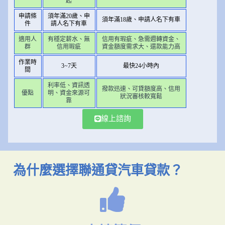
起
申請條
須年滿20歲、申
須年滿18歲、申請人名下有車
件
請人名下有車
適用人
有穩定薪水、無
信用有瑕疵、急需週轉資金、
群
信用瑕疵
資金額度需求大、還款能力高
作業時
3~7天
最快24小時內
間
利率低、資訊透
撥款迅速、可貸額度高、信用
優點
明、資金來源可
狀況審核較寬鬆
靠
線上諮詢
為什麼選擇聯通貸汽車貸款？