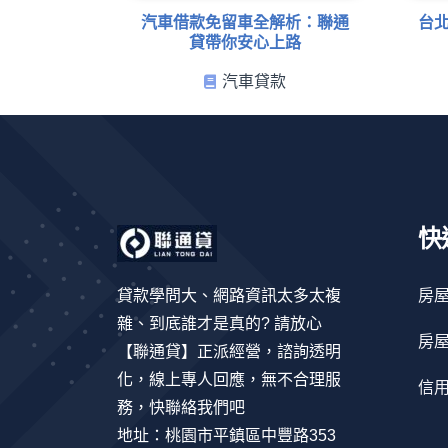
汽車借款免留車全解析：聯通
台
貸帶你安心上路
汽車貸款
快
貸款學問大、網路資訊太多太複
房
雜、到底誰才是真的? 請放心
房
【聯通貸】正派經營，諮詢透明
化，線上專人回應，無不合理服
信
務，快聯絡我們吧
地址：桃園市平鎮區中豐路353