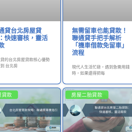
通貸台北房屋貸
無需留車也能貸款！
：快速審核，靈活
聯通貸手把手解析
款
「機車借款免留車」
流程
通貸的台北房屋貸款核心優勢
到 台北房
現代人生活忙碌，遇到急需用錢
時，如果還得把每
屋貸款
房屋二胎貸款