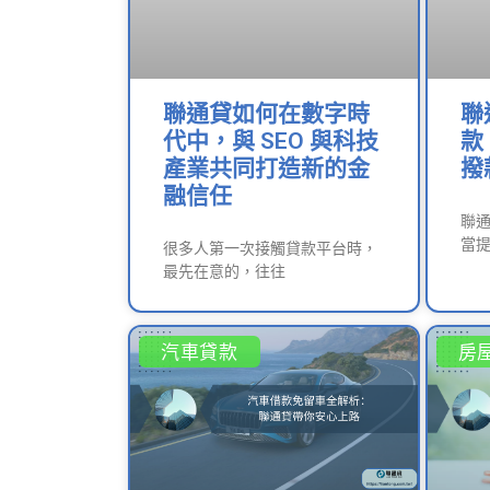
聯通貸如何在數字時
聯
代中，與 SEO 與科技
款
產業共同打造新的金
撥
融信任
聯
當提
很多人第一次接觸貸款平台時，
最先在意的，往往
汽車貸款
房