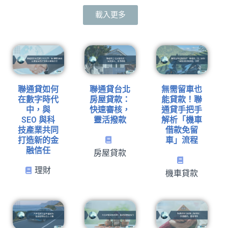
載入更多
聯通貸如何
聯通貸台北
無需留車也
在數字時代
房屋貸款：
能貸款！聯
中，與
快速審核，
通貸手把手
SEO 與科
靈活撥款
解析「機車
技產業共同
借款免留
打造新的金
車」流程
融信任
房屋貸款
理財
機車貸款