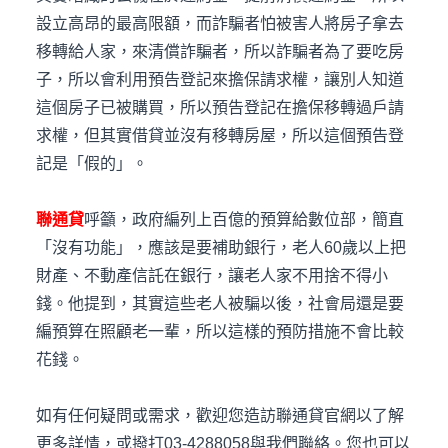
設立高昂的最高限額，而詐騙者怕被害人將房子拿去
移轉給人家，來清償詐騙者，所以詐騙者為了要吃房
子，所以會利用預告登記來擔保請求權，讓別人知道
這個房子已被購買，所以預告登記在擔保移轉過戶請
求權，但其實借貸並沒有移轉房屋，所以這個預告登
記是「假的」。
聯通貸
呼籲，政府編列上百億的預算給數位部，簡直
「沒有功能」，應該是要補助銀行，老人60歲以上把
財產、不動產信託在銀行，讓老人家不用捨不得小
錢。他提到，其實這些老人被騙以後，社會局還是要
編預算在照顧老一輩，所以這樣的預防措施不會比較
花錢。
如有任何疑問或需求，歡迎您造訪聯通貸官網以了解
更多詳情，或撥打03-4288058與我們聯絡。您也可以