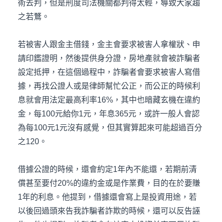
術去判，但是刑度司法機關都判得太輕，導致大家趨
之若鶩。
若被害人跟金主借錢，金主會要求被害人拿權狀、申
請印鑑證明，然後提供身分證，房地產就會被詐騙者
設定抵押，在這個過程中，詐騙者會要求被害人寫借
據，再找公證人或是律師幫忙公正，而公正的時候利
息就會用法定最高利率16%，其中也暗藏玄機在違約
金，每100元給你1元，年息365元，或許一般人會認
為每100元1元沒有感覺，但其實算起來可能超過百分
之120。
借據公證的時候，還會約定1年內不能還，若期前清
償甚至要付20%的違約金或是作業費，目的在於要賺
1年的利息。他提到，借據還會寫上是投資用途，若
以後回過頭來告我詐騙者詐欺的時候，還可以反告誣