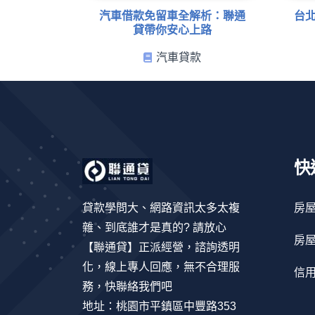
汽車借款免留車全解析：聯通
台
貸帶你安心上路
汽車貸款
快
貸款學問大、網路資訊太多太複
房
雜、到底誰才是真的? 請放心
房
【聯通貸】正派經營，諮詢透明
化，線上專人回應，無不合理服
信
務，快聯絡我們吧
地址：桃園市平鎮區中豐路353