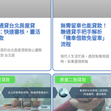
通貸台北房屋貸
無需留車也能貸款！
：快速審核，靈活
聯通貸手把手解析
款
「機車借款免留車」
流程
通貸的台北房屋貸款核心優勢
到 台北房
現代人生活忙碌，遇到急需用錢
時，如果還得把每
屋貸款
房屋二胎貸款