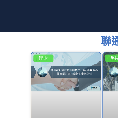
聯
理財
房