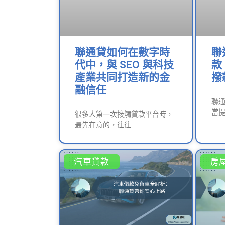
聯通貸如何在數字時
聯
代中，與 SEO 與科技
款
產業共同打造新的金
撥
融信任
聯
當提
很多人第一次接觸貸款平台時，
最先在意的，往往
汽車貸款
房